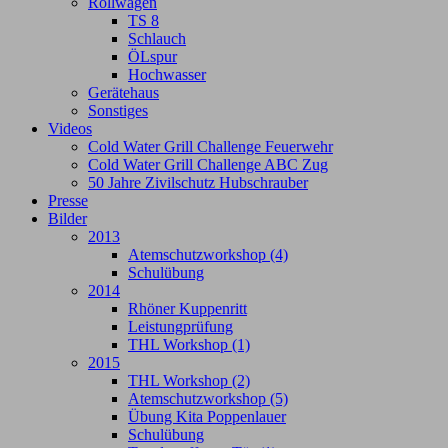
Rollwagen
TS 8
Schlauch
ÖLspur
Hochwasser
Gerätehaus
Sonstiges
Videos
Cold Water Grill Challenge Feuerwehr
Cold Water Grill Challenge ABC Zug
50 Jahre Zivilschutz Hubschrauber
Presse
Bilder
2013
Atemschutzworkshop (4)
Schulübung
2014
Rhöner Kuppenritt
Leistungprüfung
THL Workshop (1)
2015
THL Workshop (2)
Atemschutzworkshop (5)
Übung Kita Poppenlauer
Schulübung