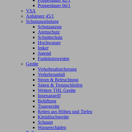
Poppenlauer 42/1
Poppenlauer 66/1
VSA
Anhänger 45/1
Schutzausrüstung
Schutzanzug
Atemschutz
Schnittschutz
Hochwasser
Imker
Jugend
Funktionswesten
Geräte
Verkehrsabsicherung
Verkehrsunfall
Strom & Beleuchtung
Sägen & Trennschleifen
Weitere THL Geräte
Innenangriff
Belüftung
Tragegeräte
Retten aus Höhen und Tiefen
Kleinlöschgeräte
Schaum
Wasserschäden