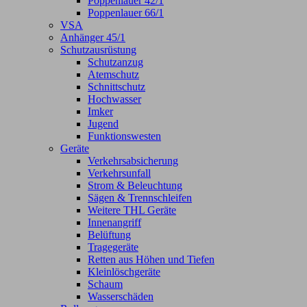
Poppenlauer 42/1
Poppenlauer 66/1
VSA
Anhänger 45/1
Schutzausrüstung
Schutzanzug
Atemschutz
Schnittschutz
Hochwasser
Imker
Jugend
Funktionswesten
Geräte
Verkehrsabsicherung
Verkehrsunfall
Strom & Beleuchtung
Sägen & Trennschleifen
Weitere THL Geräte
Innenangriff
Belüftung
Tragegeräte
Retten aus Höhen und Tiefen
Kleinlöschgeräte
Schaum
Wasserschäden