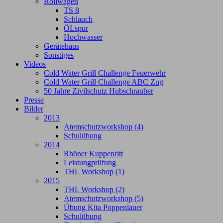
Rollwagen
TS 8
Schlauch
ÖLspur
Hochwasser
Gerätehaus
Sonstiges
Videos
Cold Water Grill Challenge Feuerwehr
Cold Water Grill Challenge ABC Zug
50 Jahre Zivilschutz Hubschrauber
Presse
Bilder
2013
Atemschutzworkshop (4)
Schulübung
2014
Rhöner Kuppenritt
Leistungprüfung
THL Workshop (1)
2015
THL Workshop (2)
Atemschutzworkshop (5)
Übung Kita Poppenlauer
Schulübung