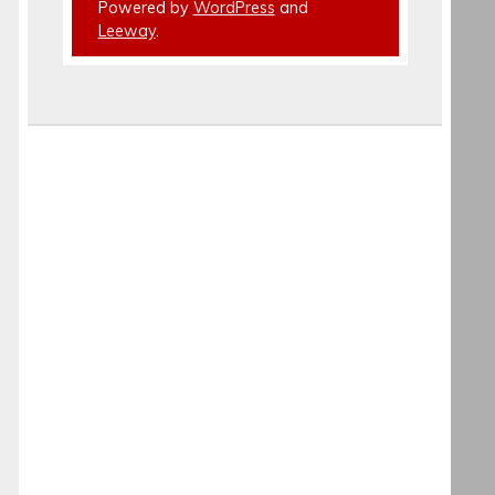
Powered by
WordPress
and
Leeway
.