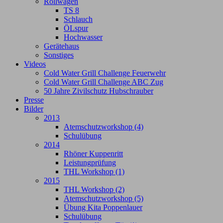
Rollwagen
TS 8
Schlauch
ÖLspur
Hochwasser
Gerätehaus
Sonstiges
Videos
Cold Water Grill Challenge Feuerwehr
Cold Water Grill Challenge ABC Zug
50 Jahre Zivilschutz Hubschrauber
Presse
Bilder
2013
Atemschutzworkshop (4)
Schulübung
2014
Rhöner Kuppenritt
Leistungprüfung
THL Workshop (1)
2015
THL Workshop (2)
Atemschutzworkshop (5)
Übung Kita Poppenlauer
Schulübung