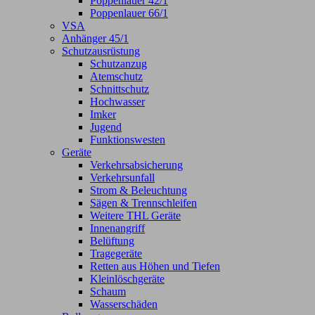
Poppenlauer 42/1
Poppenlauer 66/1
VSA
Anhänger 45/1
Schutzausrüstung
Schutzanzug
Atemschutz
Schnittschutz
Hochwasser
Imker
Jugend
Funktionswesten
Geräte
Verkehrsabsicherung
Verkehrsunfall
Strom & Beleuchtung
Sägen & Trennschleifen
Weitere THL Geräte
Innenangriff
Belüftung
Tragegeräte
Retten aus Höhen und Tiefen
Kleinlöschgeräte
Schaum
Wasserschäden