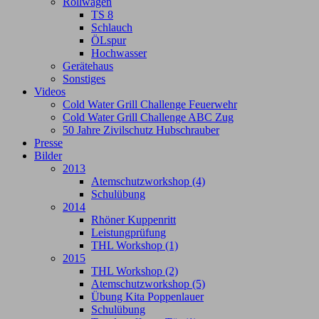
Rollwagen
TS 8
Schlauch
ÖLspur
Hochwasser
Gerätehaus
Sonstiges
Videos
Cold Water Grill Challenge Feuerwehr
Cold Water Grill Challenge ABC Zug
50 Jahre Zivilschutz Hubschrauber
Presse
Bilder
2013
Atemschutzworkshop (4)
Schulübung
2014
Rhöner Kuppenritt
Leistungprüfung
THL Workshop (1)
2015
THL Workshop (2)
Atemschutzworkshop (5)
Übung Kita Poppenlauer
Schulübung