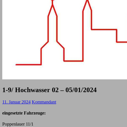
1-9/ Hochwasser 02 – 05/01/2024
11. Januar 2024
Kommandant
eingesetzte Fahrzeuge:
Poppenlauer 11/1