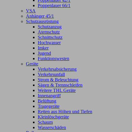
Poppenlauer 42/1
Poppenlauer 66/1
VSA
Anhänger 45/1
Schutzausrüstung
Schutzanzug
Atemschutz
Schnittschutz
Hochwasser
Imker
Jugend
Funktionswesten
Geräte
Verkehrsabsicherung
Verkehrsunfall
Strom & Beleuchtung
Sägen & Trennschleifen
Weitere THL Geräte
Innenangriff
Belüftung
Tragegeräte
Retten aus Höhen und Tiefen
Kleinlöschgeräte
Schaum
Wasserschäden