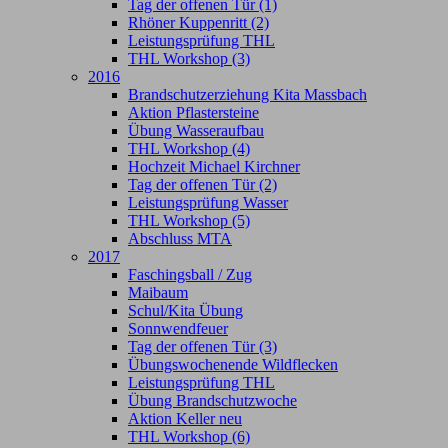
Tag der offenen Tür (1)
Rhöner Kuppenritt (2)
Leistungsprüfung THL
THL Workshop (3)
2016
Brandschutzerziehung Kita Massbach
Aktion Pflastersteine
Übung Wasseraufbau
THL Workshop (4)
Hochzeit Michael Kirchner
Tag der offenen Tür (2)
Leistungsprüfung Wasser
THL Workshop (5)
Abschluss MTA
2017
Faschingsball / Zug
Maibaum
Schul/Kita Übung
Sonnwendfeuer
Tag der offenen Tür (3)
Übungswochenende Wildflecken
Leistungsprüfung THL
Übung Brandschutzwoche
Aktion Keller neu
THL Workshop (6)