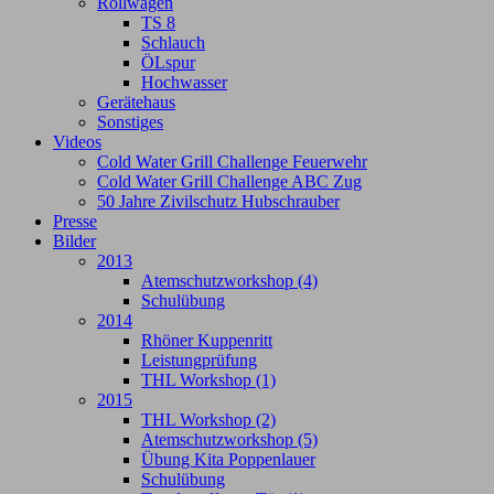
Rollwagen
TS 8
Schlauch
ÖLspur
Hochwasser
Gerätehaus
Sonstiges
Videos
Cold Water Grill Challenge Feuerwehr
Cold Water Grill Challenge ABC Zug
50 Jahre Zivilschutz Hubschrauber
Presse
Bilder
2013
Atemschutzworkshop (4)
Schulübung
2014
Rhöner Kuppenritt
Leistungprüfung
THL Workshop (1)
2015
THL Workshop (2)
Atemschutzworkshop (5)
Übung Kita Poppenlauer
Schulübung