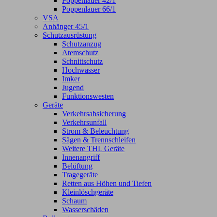
Poppenlauer 42/1
Poppenlauer 66/1
VSA
Anhänger 45/1
Schutzausrüstung
Schutzanzug
Atemschutz
Schnittschutz
Hochwasser
Imker
Jugend
Funktionswesten
Geräte
Verkehrsabsicherung
Verkehrsunfall
Strom & Beleuchtung
Sägen & Trennschleifen
Weitere THL Geräte
Innenangriff
Belüftung
Tragegeräte
Retten aus Höhen und Tiefen
Kleinlöschgeräte
Schaum
Wasserschäden