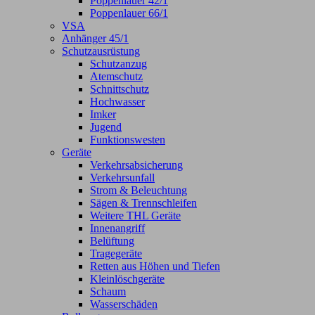
Poppenlauer 42/1
Poppenlauer 66/1
VSA
Anhänger 45/1
Schutzausrüstung
Schutzanzug
Atemschutz
Schnittschutz
Hochwasser
Imker
Jugend
Funktionswesten
Geräte
Verkehrsabsicherung
Verkehrsunfall
Strom & Beleuchtung
Sägen & Trennschleifen
Weitere THL Geräte
Innenangriff
Belüftung
Tragegeräte
Retten aus Höhen und Tiefen
Kleinlöschgeräte
Schaum
Wasserschäden