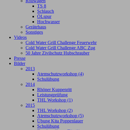
Rollwagen
TS 8
Schlauch
ÖLspur
Hochwasser
Gerätehaus
Sonstiges
Videos
Cold Water Grill Challenge Feuerwehr
Cold Water Grill Challenge ABC Zug
50 Jahre Zivilschutz Hubschrauber
Presse
Bilder
2013
Atemschutzworkshop (4)
Schulübung
2014
Rhöner Kuppenritt
Leistungprüfung
THL Workshop (1)
2015
THL Workshop (2)
Atemschutzworkshop (5)
Übung Kita Poppenlauer
Schulübung