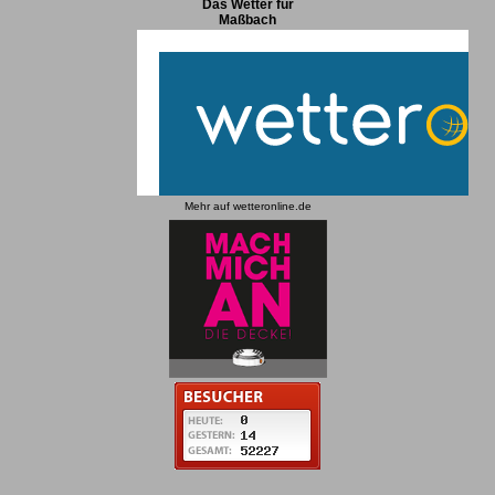
Das Wetter für
Maßbach
Mehr auf
wetteronline.de