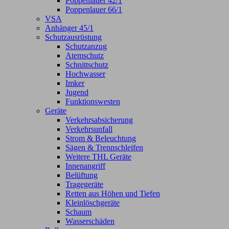
Poppenlauer 42/1
Poppenlauer 66/1
VSA
Anhänger 45/1
Schutzausrüstung
Schutzanzug
Atemschutz
Schnittschutz
Hochwasser
Imker
Jugend
Funktionswesten
Geräte
Verkehrsabsicherung
Verkehrsunfall
Strom & Beleuchtung
Sägen & Trennschleifen
Weitere THL Geräte
Innenangriff
Belüftung
Tragegeräte
Retten aus Höhen und Tiefen
Kleinlöschgeräte
Schaum
Wasserschäden