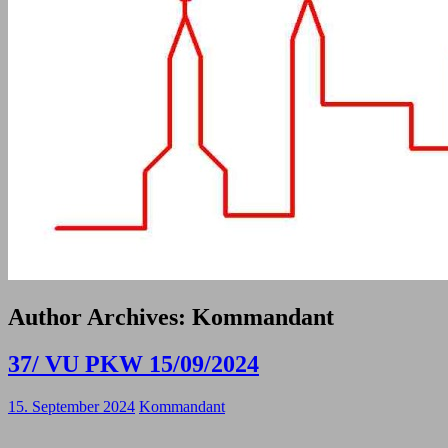
Author Archives:
Kommandant
37/ VU PKW 15/09/2024
15. September 2024
Kommandant