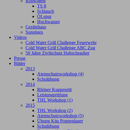
Rollwagen
TS 8
Schlauch
ÖLspur
Hochwasser
Gerätehaus
Sonstiges
Videos
Cold Water Grill Challenge Feuerwehr
Cold Water Grill Challenge ABC Zug
50 Jahre Zivilschutz Hubschrauber
Presse
Bilder
2013
Atemschutzworkshop (4)
Schulübung
2014
Rhöner Kuppenritt
Leistungprüfung
THL Workshop (1)
2015
THL Workshop (2)
Atemschutzworkshop (5)
Übung Kita Poppenlauer
Schulübung